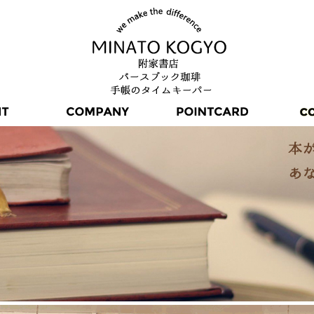
町、
るつ
〒16